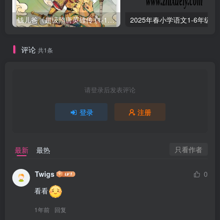
钱儿爸《超级隋唐英雄传 (1-10季) +超级隋唐英雄后传 (1-4季）
2025年春小学
评论
共1条
请登录后发表评论
登录
注册
只看作者
最新
最热
Twigs
0
看看
1年前
回复