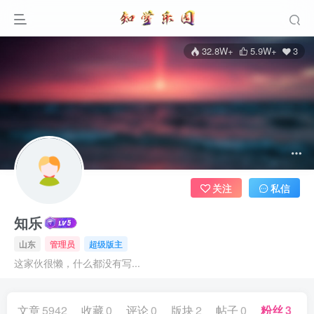
32.8W+
5.9W+
3
关注
私信
知乐
山东
管理员
超级版主
这家伙很懒，什么都没有写...
文章
5942
收藏
0
评论
0
版块
2
帖子
0
粉丝
3