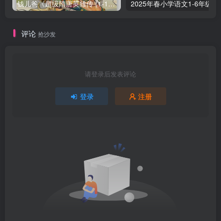
钱儿爸《超级隋唐英雄传 (1-10季) +超级隋唐英雄后传 (1-4季）
2025年春小学
评论
抢沙发
请登录后发表评论
登录
注册