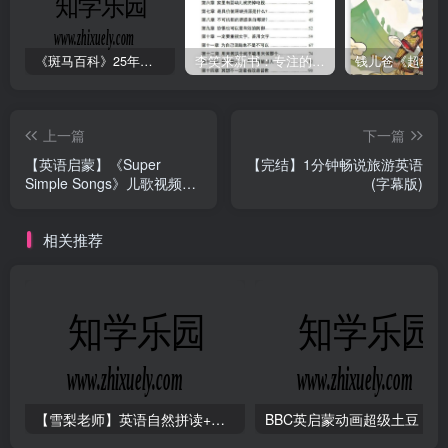
《斑马百科》25年最新30科全套高清视频
李笑来新书：专注的真相 [PDF]
上一篇
下一篇
【英语启蒙】《Super
【完结】1分钟畅说旅游英语
Simple Songs》儿歌视频，
(字幕版)
自然拼读、英语动画视频，
各系列-1973集
相关推荐
【雪梨老师】英语自然拼读+音标+发音规则（精品课三合一）
B