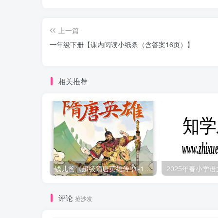
上一篇
一年级下册【课内阅读小纸条（含答案16页）】
相关推荐
钱儿爸《超级隋唐英雄传 (1-10季) +超级隋唐英雄后传 (1-4季）
评论
抢沙发