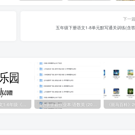
下一
五年级下册语文1-8单元默写通关训练(含答
2025年春小学语文1-6年级《王朝霞阅读训练100篇》
《小学学霸作业本·语数英 (2025春)》
《斑马百科》2