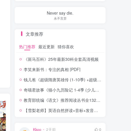
Never say die.
永不言弃
文章推荐
热门推荐
最近更新
猜你喜欢
《斑马百科》25年最新30科全套高清视频
李笑来新书：专注的真相 [PDF]
钱儿爸《超级隋唐英雄传 (1-10季) +超级隋唐英雄后传 (1-4季）
奇喵君故事《猫小九历险记 1-4季 (少儿大型奇幻冒险之旅)
教育部统编《语文》推荐阅读丛书全132种143册
【雪梨老师】英语自然拼读+音标+发音规则（精品课三合一）
钱儿爸《超级隋唐英雄传 (1-10季) +超级隋唐英雄后传 (1-4季）
奇喵君故事《猫小九历险记 1-4季 (少儿大型奇幻冒险之旅)
教育部统编《语文》推荐阅读丛书全132种143册
Kkoo
2天前
0