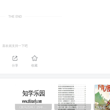
THE END
喜欢就支持一下吧
分享
收藏
《斑马百科》25年最新30科全套高清视频
李笑来新书：专注的真相 [PDF]