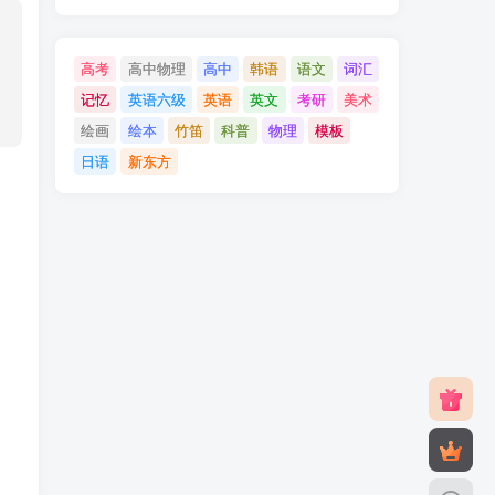
高考
高中物理
高中
韩语
语文
词汇
记忆
英语六级
英语
英文
考研
美术
绘画
绘本
竹笛
科普
物理
模板
日语
新东方