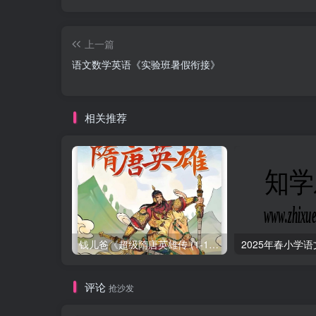
上一篇
语文数学英语《实验班暑假衔接》
相关推荐
钱儿爸《超级隋唐英雄传 (1-10季) +超级隋唐英雄后传 (1-4季）
评论
抢沙发