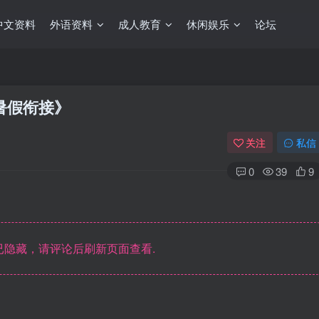
中文资料
外语资料
成人教育
休闲娱乐
论坛
班暑假衔接》
关注
私信
0
39
9
隐藏，请评论后刷新页面查看.