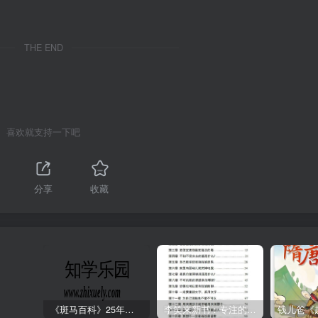
THE END
喜欢就支持一下吧
分享
收藏
《斑马百科》25年最新30科全套高清视频
李笑来新书：专注的真相 [PDF]