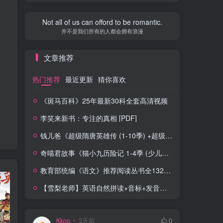
Not all of us can offord to be romantic.
并不是我们所有的人都会拥有浪漫
文章推荐
热门推荐
最近更新
猜你喜欢
《斑马百科》25年最新30科全套高清视频
李笑来新书：专注的真相 [PDF]
钱儿爸《超级隋唐英雄传 (1-10季) +超级隋唐英雄后传 (1-4季）
奇喵君故事《猫小九历险记 1-4季 (少儿大型奇幻冒险之旅)
教育部统编《语文》推荐阅读丛书全132种143册
【雪梨老师】英语自然拼读+音标+发音规则（精品课三合一）
钱儿爸《超级隋唐英雄传 (1-10季) +超级隋唐英雄后传 (1-4季）
奇喵君故事《猫小九历险记 1-4季 (少儿大型奇幻冒险之旅)
教育部统编《语文》推荐阅读丛书全132种143册
Kkoo
3天前
0