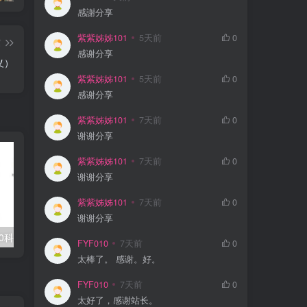
感謝分享
紫紫姊姊101
5天前
0
篇
感谢分享
义）
紫紫姊姊101
5天前
0
感谢分享
紫紫姊姊101
7天前
0
谢谢分享
紫紫姊姊101
7天前
0
谢谢分享
紫紫姊姊101
7天前
0
谢谢分享
0科全套高清视频
学丞《晓艳英语：小学英语课 (告别死记硬背) 》
FYF010
7天前
0
太棒了。 感谢。好。
FYF010
7天前
0
太好了，感谢站长。