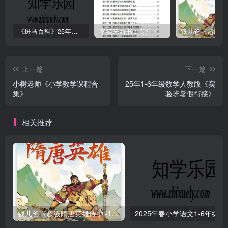
《斑马百科》25年最新30科全套高清视频
李笑来新书：专注的真相 [PDF]
上一篇
下一篇
小树老师《小学数学课程合
25年1-6年级数学人教版《实
集》
验班暑假衔接》
相关推荐
钱儿爸《超级隋唐英雄传 (1-10季) +超级隋唐英雄后传 (1-4季）
2025年春小学