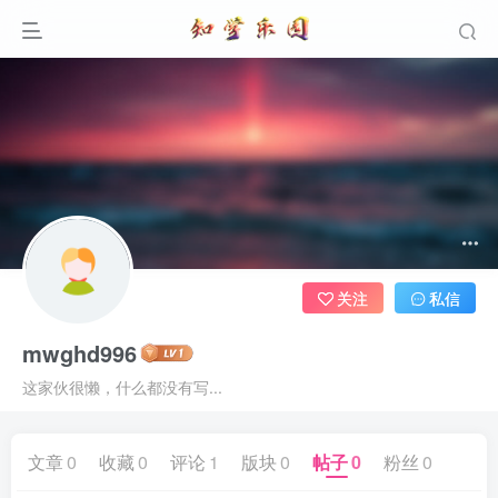
关注
私信
mwghd996
这家伙很懒，什么都没有写...
文章
0
收藏
0
评论
1
版块
0
帖子
0
粉丝
0