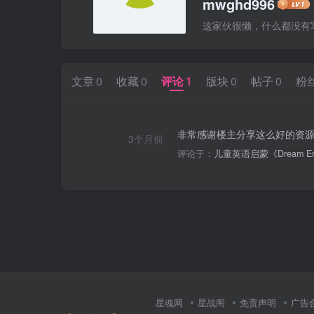
mwghd996
这家伙很懒，什么都没有写.
文章
0
收藏
0
评论
1
版块
0
帖子
0
粉
非常感谢楼主分享这么好的资
3个月前
评论于：
儿童英语启蒙《Dream Englis
星魂网
星战阁
免责声明
广告