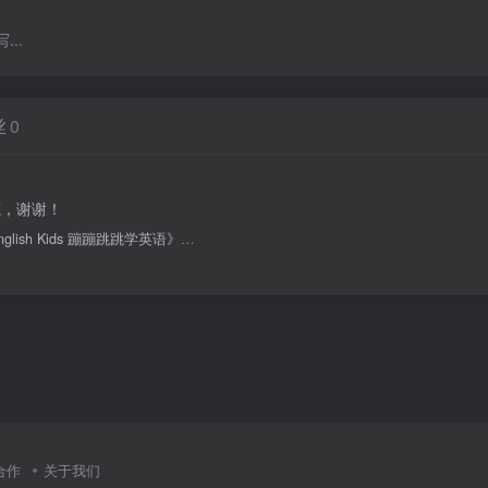
..
丝
0
源，谢谢！
h Kids 蹦蹦跳跳学英语》趣味英语动画视频
合作
关于我们