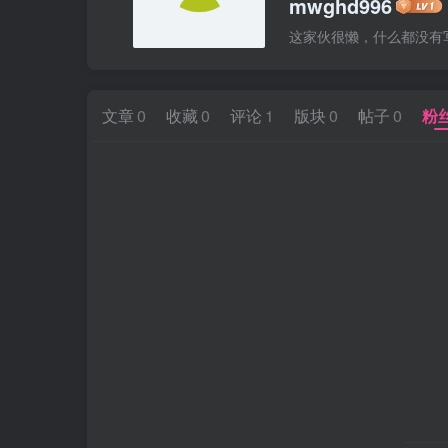
mwghd996
这家伙很懒，什么都没有写.
文章
0
收藏
0
评论
1
版块
0
帖子
0
粉