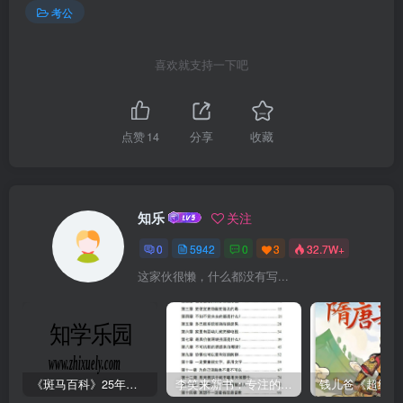
考公
喜欢就支持一下吧
点赞
14
分享
收藏
知乐
关注
0
5942
0
3
32.7W+
这家伙很懒，什么都没有写...
《斑马百科》25年最新30科全套高清视频
李笑来新书：专注的真相 [PDF]