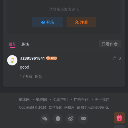
请登录后发表评论
登录
注册
只看作者
最新
最热
az895961841
0
good
1个月前
回复
星魂网
星战阁
免责声明
广告合作
关于我们
Copyright © 2025 ·
知学乐园
·
果粉库
· 由
知学乐园
强力驱动.