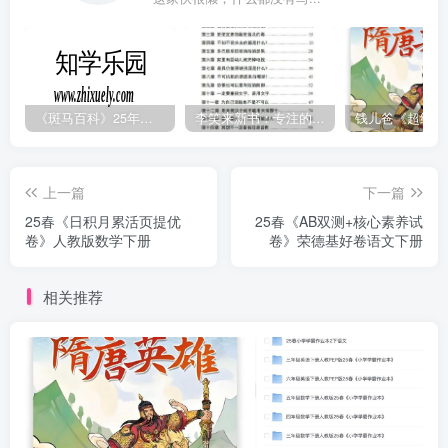
《斑马百科》25年最新30科全套高清视频
李笑来新书：专注的真相 [PDF]
上一篇
下一篇
25春《日积月累活页提优
25春《AB双测+核心素养试
卷》人教版数学下册
卷》荣德基好卷语文下册
相关推荐