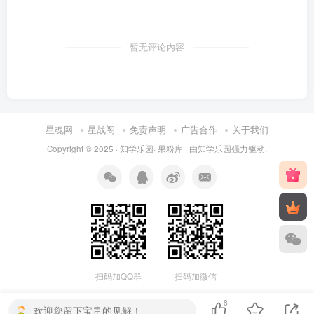
暂无评论内容
星魂网
星战阁
免责声明
广告合作
关于我们
Copyright © 2025 ·
知学乐园
·
果粉库
· 由
知学乐园
强力驱动.
扫码加QQ群
扫码加微信
8
欢迎您留下宝贵的见解！