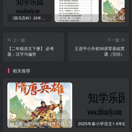
《斑马百科》25年最新30科全套高清视频
李笑来新书：专注的真相 [PDF]
上一篇
下一篇
【二年级语文下册】 必考
王进平小升初36讲零基础贯
题：汉字与偏旁
通（完结）
相关推荐
钱儿爸《超级隋唐英雄传 (1-10季) +超级隋唐英雄后传 (1-4季）
2025年春小学