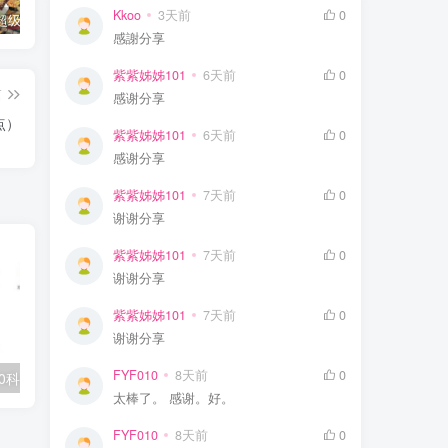
Kkoo
3天前
0
钱儿爸《超级隋唐英雄传 (1-10季) +超级隋唐英雄后传 (1-4季）
奇喵君故事《猫小九历险记 1-4季 (少儿大型奇幻冒险之旅)
教育部统编《语文》推荐阅读丛书全132种143册
感謝分享
紫紫姊姊101
6天前
0
篇
感谢分享
点）
紫紫姊姊101
6天前
0
感谢分享
紫紫姊姊101
7天前
0
谢谢分享
紫紫姊姊101
7天前
0
谢谢分享
紫紫姊姊101
7天前
0
谢谢分享
FYF010
8天前
0
0科全套高清视频
学丞《晓艳英语：小学英语课 (告别死记硬背) 》
太棒了。 感谢。好。
FYF010
8天前
0