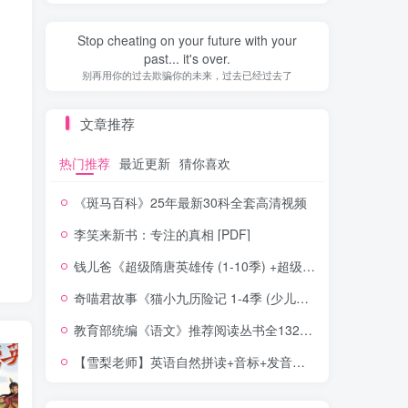
Stop cheating on your future with your
past... it's over.
别再用你的过去欺骗你的未来，过去已经过去了
文章推荐
热门推荐
最近更新
猜你喜欢
《斑马百科》25年最新30科全套高清视频
李笑来新书：专注的真相 [PDF]
钱儿爸《超级隋唐英雄传 (1-10季) +超级隋唐英雄后传 (1-4季）
奇喵君故事《猫小九历险记 1-4季 (少儿大型奇幻冒险之旅)
教育部统编《语文》推荐阅读丛书全132种143册
【雪梨老师】英语自然拼读+音标+发音规则（精品课三合一）