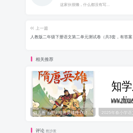
这家伙很懒，什么都没有写...
上一篇
人教版二年级下册语文第二单元测试卷（共3套，有答案
相关推荐
钱儿爸《超级隋唐英雄传 (1-10季) +超级隋唐英雄后传 (1-4季）
评论
抢沙发