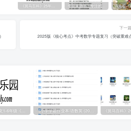
《斑马百科》25年最新30科全套高清视频
李笑来新书：专注的真相 [PDF]
下一
）
2025版《核心考点》中考数学专题复习（突破重难
2025年春小学语文1-6年级《王朝霞阅读训练100篇》
《小学学霸作业本·语数英 (2025春)》
《斑马百科》2