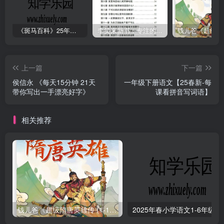
《斑马百科》25年最新30科全套高清视频
李笑来新书：专注的真相 [PDF]
上一篇
下一篇
侯信永 《每天15分钟 21天
一年级下册语文【25春新-每
带你写出一手漂亮好字》
课看拼音写词语】
相关推荐
钱儿爸《超级隋唐英雄传 (1-10季) +超级隋唐英雄后传 (1-4季）
2025年春小学