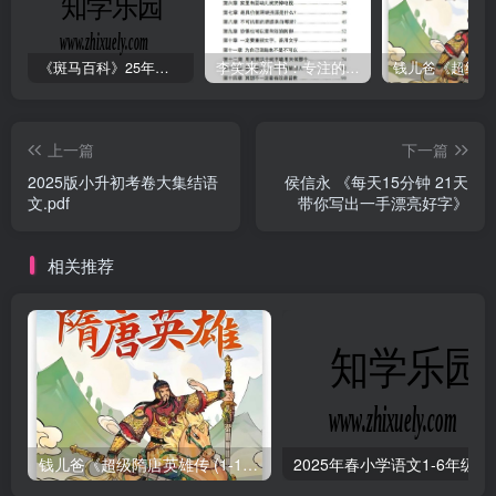
《斑马百科》25年最新30科全套高清视频
李笑来新书：专注的真相 [PDF]
上一篇
下一篇
2025版小升初考卷大集结语
侯信永 《每天15分钟 21天
文.pdf
带你写出一手漂亮好字》
相关推荐
钱儿爸《超级隋唐英雄传 (1-10季) +超级隋唐英雄后传 (1-4季）
2025年春小学