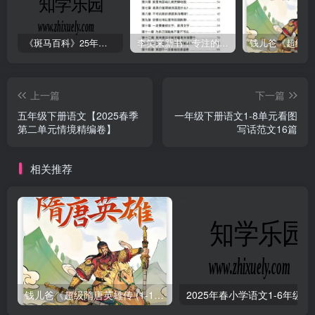
《斑马百科》25年最新30科全套高清视频
李笑来新书：专注的真相 [PDF]
上一篇
下一篇
五年级下册语文【2025春季
一年级下册语文1-8单元看图
第二单元情境精编卷】
写话范文16篇
相关推荐
钱儿爸《超级隋唐英雄传 (1-10季) +超级隋唐英雄后传 (1-4季）
2025年春小学