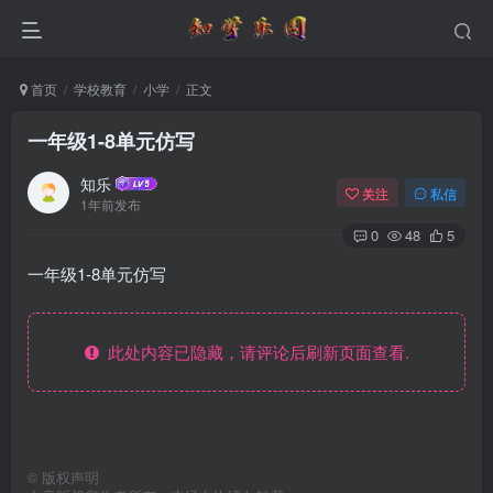
首页
学校教育
小学
正文
一年级1-8单元仿写
知乐
关注
私信
1年前发布
0
48
5
一年级1-8单元仿写
此处内容已隐藏，请评论后刷新页面查看.
©
版权声明