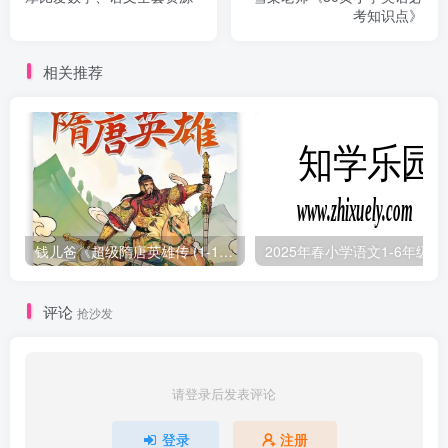
考知识点》
相关推荐
钱儿爸《超级隋唐英雄传 (1-10季) +超级隋唐英雄后传 (1-4季）
2025年春小学
评论
抢沙发
请登录后发表评论
登录
注册