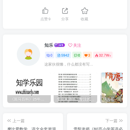
点赞
9
分享
收藏
知乐
关注
0
5942
0
3
32.7W+
这家伙很懒，什么都没有写...
《斑马百科》25年最新30科全套高清视频
李笑来新书：专注的真相 [PDF]
上一篇
下一篇
摩比爱数学、语文全套资源
雪梨老师《80页小学英语必