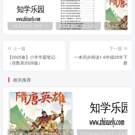
《斑马百科》25年最新30科全套高清视频
李笑来新书：专注的真相 [PDF]
上一篇
下一篇
【2025春】小学学霸笔记-
一本同步阅读1-6年级25年下
（语数英2026版）
册
相关推荐
钱儿爸《超级隋唐英雄传 (1-10季) +超级隋唐英雄后传 (1-4季）
2025年春小学