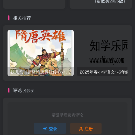
（语数英2026版）
相关推荐
钱儿爸《超级隋唐英雄传 (1-10季) +超级隋唐英雄后传 (1-4季）
2025年春小学
评论
抢沙发
请登录后发表评论
登录
注册