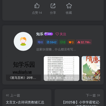
点赞
14
分享
收藏
知乐
关注
0
5942
0
3
32.7W+
这家伙很懒，什么都没有写...
《斑马百科》25年最新30科全套高清视频
李笑来新书：专注的真相 [PDF]
上一篇
下一篇
文言文+古诗词类教辅汇总
【2025春】小学学霸笔记-