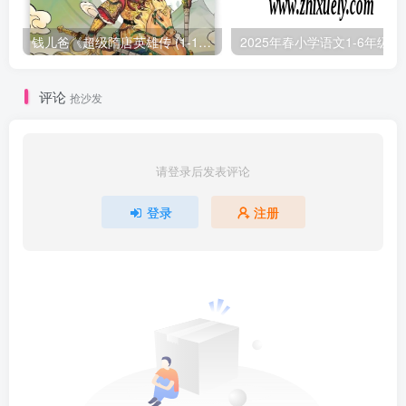
钱儿爸《超级隋唐英雄传 (1-10季) +超级隋唐英雄后传 (1-4季）
2025年春小学
评论
抢沙发
请登录后发表评论
登录
注册