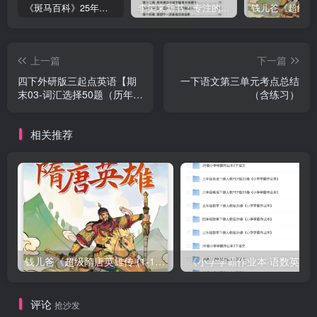
《斑马百科》25年最新30科全套高清视频
李笑来新书：专注的真相 [PDF]
上一篇
下一篇
四下外研版三起点英语【期
一下语文第三单元考点总结
末03-词汇选择50题（历年真
（含练习）
题）】
相关推荐
钱儿爸《超级隋唐英雄传 (1-10季) +超级隋唐英雄后传 (1-4季）
评论
抢沙发