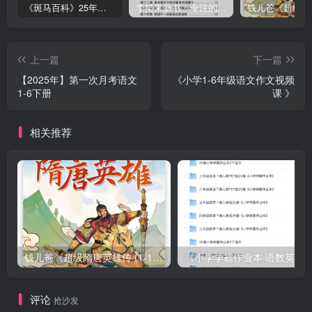
《斑马百科》25年最新30科全套高清视频
李笑来新书：专注的真相 [PDF]
上一篇
下一篇
【2025年】第一次月考语文
《小学1-6年级语文作文视频
1-6下册
课 》
相关推荐
钱儿爸《超级隋唐英雄传 (1-10季) +超级隋唐英雄后传 (1-4季）
评论
抢沙发