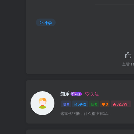
小学
点赞
1
知乐
关注
0
5942
0
3
32.7W+
这家伙很懒，什么都没有写...