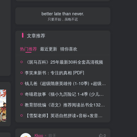
better late than never.
只要开始，虽晚不迟
文章推荐
热门推荐
最近更新
猜你喜欢
《斑马百科》25年最新30科全套高清视频
李笑来新书：专注的真相 [PDF]
钱儿爸《超级隋唐英雄传 (1-10季) +超级隋唐英雄后传 (1-4季）
奇喵君故事《猫小九历险记 1-4季 (少儿大型奇幻冒险之旅)
教育部统编《语文》推荐阅读丛书全132种143册
【雪梨老师】英语自然拼读+音标+发音规则（精品课三合一）
钱儿爸《超级隋唐英雄传 (1-10季) +超级隋唐英雄后传 (1-4季）
奇喵君故事《猫小九历险记 1-4季 (少儿大型奇幻冒险之旅)
教育部统编《语文》推荐阅读丛书全132种143册
Kkoo
前天
0