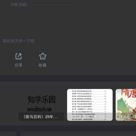
THE END
喜欢就支持一下吧
1
分享
收藏
《斑马百科》25年最新30科全套高清视频
李笑来新书：专注的真相 [PDF]