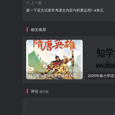
上一篇
新一下语文试卷常考课文内容与积累运用1-4单元
相关推荐
钱儿爸《超级隋唐英雄传 (1-10季) +超级隋唐英雄后传 (1-4季）
评论
抢沙发