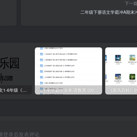
下一
二年级下册语文学霸冲A期末
2025年春小学语文1-6年级《王朝霞阅读训练100篇》
《小学学霸作业本·语数英 (2025春)》
《斑马百科》2
请登录后发表评论