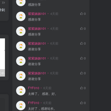
篇
感謝分享
冲刺
紫紫姊姊101
4天前
0
感谢分享
紫紫姊姊101
4天前
0
感谢分享
紫紫姊姊101
6天前
0
谢谢分享
紫紫姊姊101
6天前
0
谢谢分享
0科全套高清视频
学丞《晓艳英语：小学英语课 (告别死记硬背) 》
紫紫姊姊101
6天前
0
谢谢分享
FYF010
6天前
0
太棒了。 感谢。好。
FYF010
6天前
0
太好了，感谢站长。