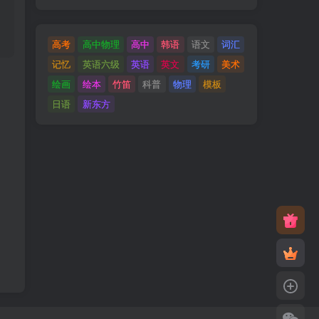
高考
高中物理
高中
韩语
语文
词汇
记忆
英语六级
英语
英文
考研
美术
绘画
绘本
竹笛
科普
物理
模板
日语
新东方