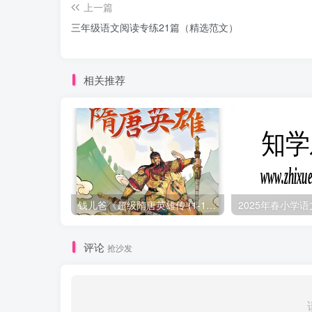
上一篇
三年级语文阅读专练21篇（精选范文）
相关推荐
钱儿爸《超级隋唐英雄传 (1-10季) +超级隋唐英雄后传 (1-4季）
评论
抢沙发