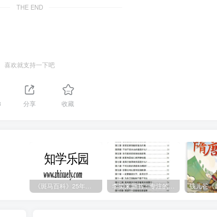
THE END
喜欢就支持一下吧
3
分享
收藏
《斑马百科》25年最新30科全套高清视频
李笑来新书：专注的真相 [PDF]