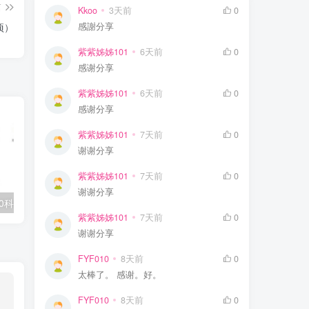
篇
Kkoo
3天前
0
感謝分享
项）
紫紫姊姊101
6天前
0
感谢分享
紫紫姊姊101
6天前
0
感谢分享
紫紫姊姊101
7天前
0
谢谢分享
紫紫姊姊101
7天前
0
谢谢分享
0科全套高清视频
学丞《晓艳英语：小学英语课 (告别死记硬背) 》
紫紫姊姊101
7天前
0
谢谢分享
FYF010
8天前
0
太棒了。 感谢。好。
FYF010
8天前
0