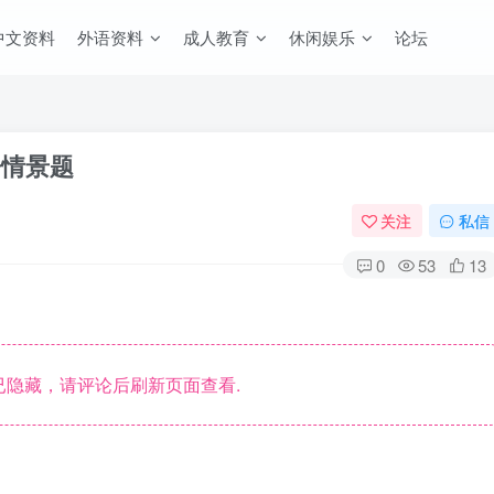
中文资料
外语资料
成人教育
休闲娱乐
论坛
语情景题
关注
私信
0
53
13
隐藏，请评论后刷新页面查看.