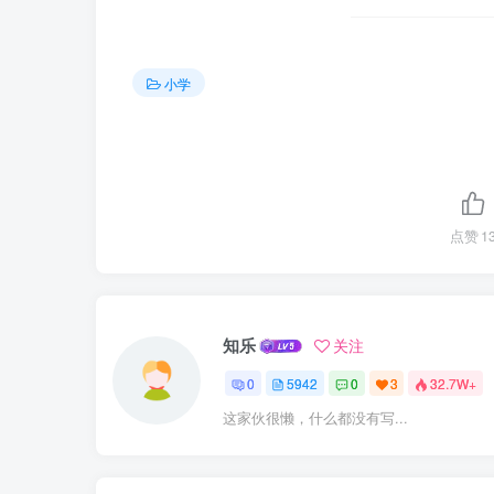
小学
点赞
1
知乐
关注
0
5942
0
3
32.7W+
这家伙很懒，什么都没有写...