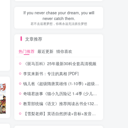
If you never chase your dream, you will
never catch them.
若不去追逐梦想，你将永远无法抓住梦想
文章推荐
热门推荐
最近更新
猜你喜欢
《斑马百科》25年最新30科全套高清视频
李笑来新书：专注的真相 [PDF]
钱儿爸《超级隋唐英雄传 (1-10季) +超级隋唐英雄后传 (1-4季）
奇喵君故事《猫小九历险记 1-4季 (少儿大型奇幻冒险之旅)
教育部统编《语文》推荐阅读丛书全132种143册
钱儿爸《超级隋唐英雄传 (1-10季) +超级隋唐英雄后传 (1-4季）
奇喵君故事《猫小九历险记 1-4季 (少儿大型奇幻冒险之旅)
教育部统编《语文》推荐阅读丛书全132种143册
【雪梨老师】英语自然拼读+音标+发音规则（精品课三合一）