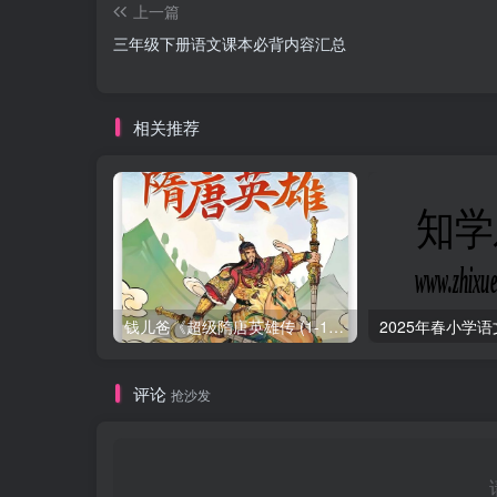
上一篇
三年级下册语文课本必背内容汇总
相关推荐
钱儿爸《超级隋唐英雄传 (1-10季) +超级隋唐英雄后传 (1-4季）
评论
抢沙发