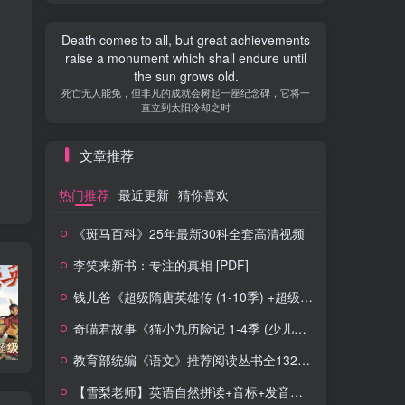
Death comes to all, but great achievements
raise a monument which shall endure until
the sun grows old.
死亡无人能免，但非凡的成就会树起一座纪念碑，它将一
直立到太阳冷却之时
文章推荐
热门推荐
最近更新
猜你喜欢
《斑马百科》25年最新30科全套高清视频
李笑来新书：专注的真相 [PDF]
钱儿爸《超级隋唐英雄传 (1-10季) +超级隋唐英雄后传 (1-4季）
奇喵君故事《猫小九历险记 1-4季 (少儿大型奇幻冒险之旅)
钱儿爸《超级隋唐英雄传 (1-10季) +超级隋唐英雄后传 (1-4季）
奇喵君故事《猫小九历险记 1-4季 (少儿大型奇幻冒险之旅)
教育部统编《语文》推荐阅读丛书全132种143册
教育部统编《语文》推荐阅读丛书全132种143册
【雪梨老师】英语自然拼读+音标+发音规则（精品课三合一）