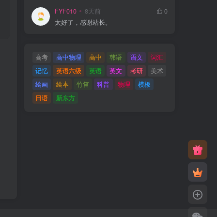
FYF010
8天前
0
太好了，感谢站长。
高考
高中物理
高中
韩语
语文
词汇
记忆
英语六级
英语
英文
考研
美术
绘画
绘本
竹笛
科普
物理
模板
日语
新东方