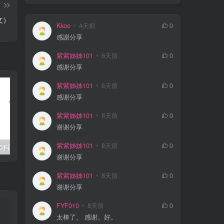
篇
文）
Kkoo
4天前
0
感謝分享
紫紫姊姊101
6天前
0
感谢分享
紫紫姊姊101
6天前
0
感谢分享
紫紫姊姊101
8天前
0
谢谢分享
紫紫姊姊101
8天前
0
0科全套高清视频
学丞《晓艳英语：小学英语课 (告别死记硬背) 》
谢谢分享
紫紫姊姊101
8天前
0
谢谢分享
FYF010
8天前
0
太棒了。 感谢。好。