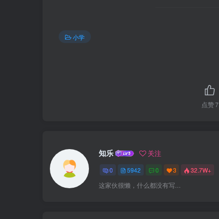
小学
点赞
7
知乐
关注
0
5942
0
3
32.7W+
这家伙很懒，什么都没有写...