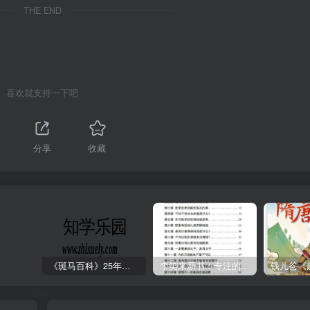
THE END
喜欢就支持一下吧
分享
收藏
《斑马百科》25年最新30科全套高清视频
李笑来新书：专注的真相 [PDF]