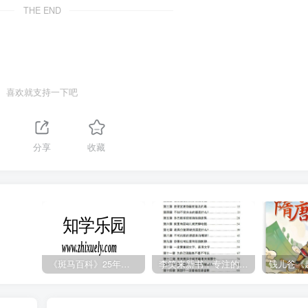
THE END
喜欢就支持一下吧
分享
收藏
《斑马百科》25年最新30科全套高清视频
李笑来新书：专注的真相 [PDF]