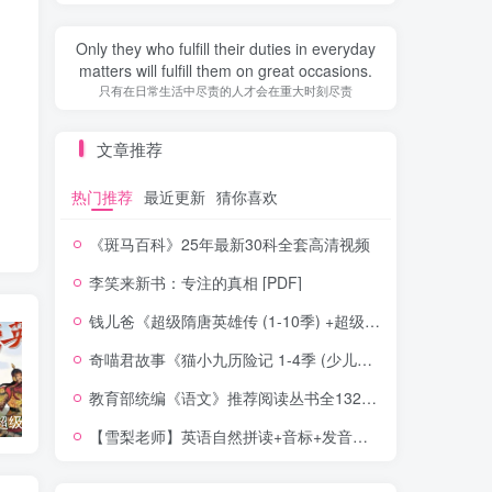
Only they who fulfill their duties in everyday
matters will fulfill them on great occasions.
只有在日常生活中尽责的人才会在重大时刻尽责
文章推荐
热门推荐
最近更新
猜你喜欢
《斑马百科》25年最新30科全套高清视频
李笑来新书：专注的真相 [PDF]
钱儿爸《超级隋唐英雄传 (1-10季) +超级隋唐英雄后传 (1-4季）
奇喵君故事《猫小九历险记 1-4季 (少儿大型奇幻冒险之旅)
教育部统编《语文》推荐阅读丛书全132种143册
钱儿爸《超级隋唐英雄传 (1-10季) +超级隋唐英雄后传 (1-4季）
奇喵君故事《猫小九历险记 1-4季 (少儿大型奇幻冒险之旅)
教育部统编《语文》推荐阅读丛书全132种143册
【雪梨老师】英语自然拼读+音标+发音规则（精品课三合一）