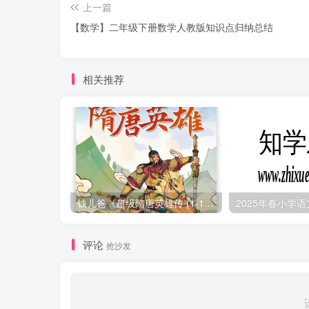
上一篇
【数学】二年级下册数学人教版知识点归纳总结
相关推荐
钱儿爸《超级隋唐英雄传 (1-10季) +超级隋唐英雄后传 (1-4季）
评论
抢沙发