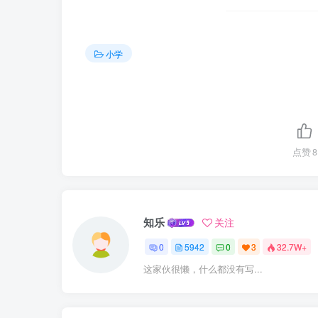
小学
点赞
8
知乐
关注
0
5942
0
3
32.7W+
这家伙很懒，什么都没有写...