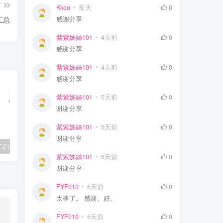
篇
Kkoo
前天
0
感謝分享
汇总
紫紫姊姊101
4天前
0
感谢分享
紫紫姊姊101
4天前
0
感谢分享
紫紫姊姊101
5天前
0
谢谢分享
紫紫姊姊101
5天前
0
谢谢分享
0科全套高清视频
学丞《晓艳英语：小学英语课 (告别死记硬背) 》
紫紫姊姊101
5天前
0
谢谢分享
FYF010
6天前
0
太棒了。 感谢。好。
FYF010
6天前
0