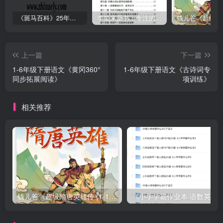
《斑马百科》25年最新30科全套高清视频
李笑来新书：专注的真相 [PDF]
上一篇
下一篇
1-6年级下册语文《黄冈360°
1-6年级下册语文《古诗词专
同步拓展阅读》
项训练》
相关推荐
钱儿爸《超级隋唐英雄传 (1-10季) +超级隋唐英雄后传 (1-4季）