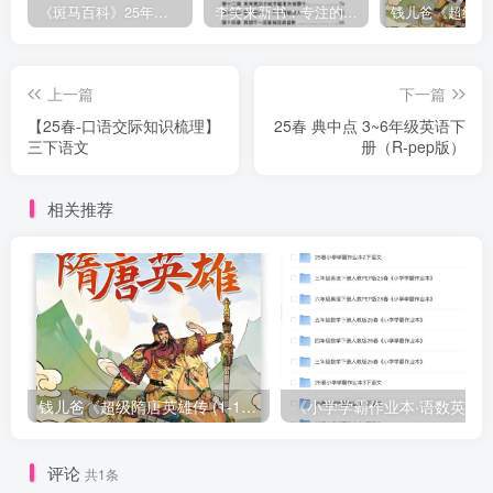
《斑马百科》25年最新30科全套高清视频
李笑来新书：专注的真相 [PDF]
上一篇
下一篇
【25春-口语交际知识梳理】
25春 典中点 3~6年级英语下
三下语文
册（R-pep版）
相关推荐
钱儿爸《超级隋唐英雄传 (1-10季) +超级隋唐英雄后传 (1-4季）
评论
共1条