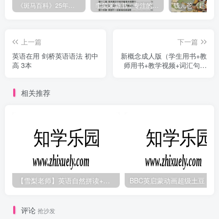
《斑马百科》25年最新30科全套高清视频
李笑来新书：专注的真相 [PDF]
上一篇
下一篇
英语在用 剑桥英语语法 初中
新概念成人版（学生用书+教
高 3本
师用书+教学视频+词汇句型
文...
相关推荐
【雪梨老师】英语自然拼读+音标+发音规则（精品课三合一）
B
评论
抢沙发