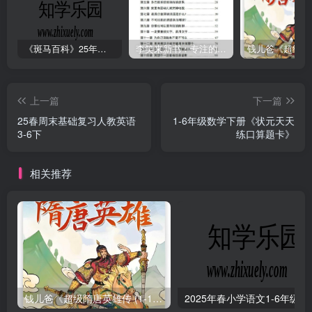
《斑马百科》25年最新30科全套高清视频
李笑来新书：专注的真相 [PDF]
上一篇
下一篇
25春周末基础复习人教英语
1-6年级数学下册《状元天天
3-6下
练口算题卡》
相关推荐
钱儿爸《超级隋唐英雄传 (1-10季) +超级隋唐英雄后传 (1-4季）
2025年春小学