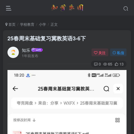
首页
学校教育
小学
正文
25春周末基础复习冀教英语3-6下
知乐
关注
私信
1年前发布
0
65
13