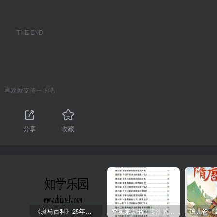
THE END
喜欢就支持一下吧
分享
收藏
《斑马百科》25年最新30科全套高清视频
李笑来新书：专注的真相 [PDF]