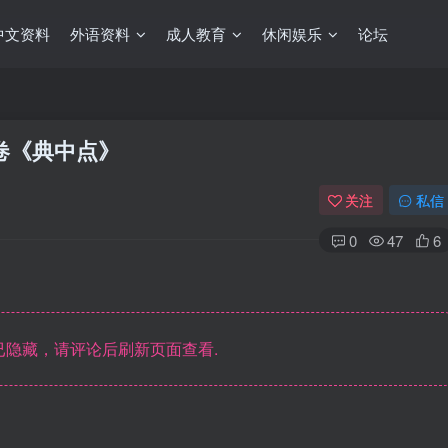
中文资料
外语资料
成人教育
休闲娱乐
论坛
试卷《典中点》
关注
私信
0
47
6
隐藏，请评论后刷新页面查看.