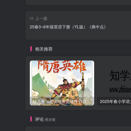
上一篇
25春3~6年级英语下册（YL版）《典中点》
相关推荐
钱儿爸《超级隋唐英雄传 (1-10季) +超级隋唐英雄后传 (1-4季）
评论
抢沙发