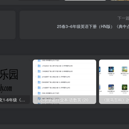
下一
25春3~6年级英语下册（HN版）《典中
2025年春小学语文1-6年级《王朝霞阅读训练100篇》
《小学学霸作业本·语数英 (2025春)》
《斑马百科》2