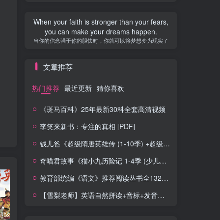
When your faith is stronger than your fears,
you can make your dreams happen.
当你的信念强于你的胆怯时，你就可以将梦想变为现实了
文章推荐
热门推荐
最近更新
猜你喜欢
《斑马百科》25年最新30科全套高清视频
李笑来新书：专注的真相 [PDF]
钱儿爸《超级隋唐英雄传 (1-10季) +超级隋唐英雄后传 (1-4季）
奇喵君故事《猫小九历险记 1-4季 (少儿大型奇幻冒险之旅)
教育部统编《语文》推荐阅读丛书全132种143册
【雪梨老师】英语自然拼读+音标+发音规则（精品课三合一）
钱儿爸《超级隋唐英雄传 (1-10季) +超级隋唐英雄后传 (1-4季）
奇喵君故事《猫小九历险记 1-4季 (少儿大型奇幻冒险之旅)
教育部统编《语文》推荐阅读丛书全132种143册