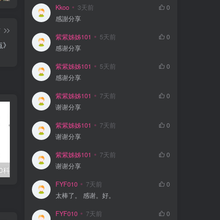
Kkoo
3天前
0
感謝分享
篇
紫紫姊姊101
5天前
0
点》
感谢分享
紫紫姊姊101
5天前
0
感谢分享
紫紫姊姊101
7天前
0
谢谢分享
紫紫姊姊101
7天前
0
谢谢分享
紫紫姊姊101
7天前
0
谢谢分享
0科全套高清视频
学丞《晓艳英语：小学英语课 (告别死记硬背) 》
FYF010
7天前
0
太棒了。 感谢。好。
FYF010
7天前
0