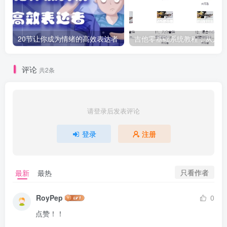
20节让你成为情绪的高效表达者
吉
评论
共2条
请登录后发表评论
登录
注册
只看作者
最新
最热
RoyPep
0
点赞！！