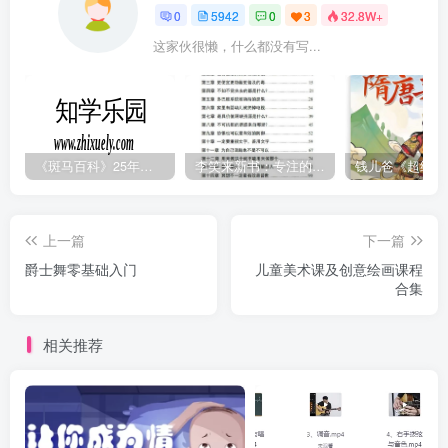
0
5942
0
3
32.8W+
这家伙很懒，什么都没有写...
《斑马百科》25年最新30科全套高清视频
李笑来新书：专注的真相 [PDF]
上一篇
下一篇
爵士舞零基础入门
儿童美术课及创意绘画课程
合集
相关推荐