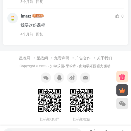
3个月前
回复
imatz
0
我要这份课程
4个月前
回复
星魂网
星战阁
免责声明
广告合作
关于我们
Copyright © 2025 ·
知学乐园
·
果粉库
· 由
知学乐园
强力驱动.
扫码加QQ群
扫码加微信
7