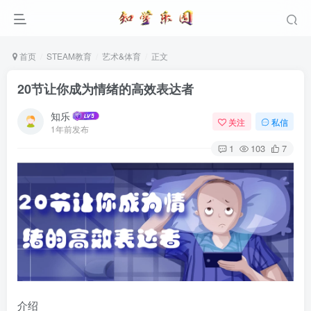
首页
STEAM教育
艺术&体育
正文
20节让你成为情绪的高效表达者
知乐
关注
私信
1年前发布
1
103
7
介绍