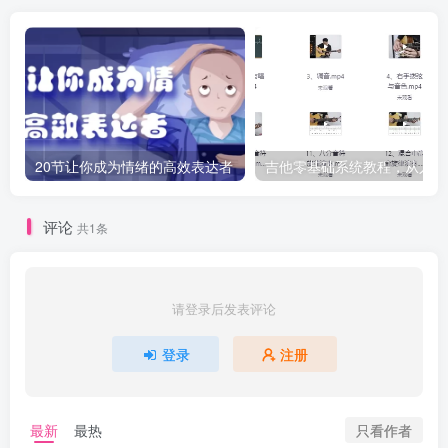
20节让你成为情绪的高效表达者
吉
评论
共1条
请登录后发表评论
登录
注册
只看作者
最新
最热