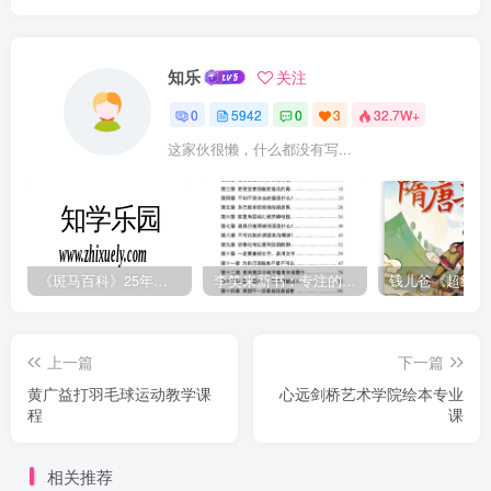
知乐
关注
0
5942
0
3
32.7W+
这家伙很懒，什么都没有写...
《斑马百科》25年最新30科全套高清视频
李笑来新书：专注的真相 [PDF]
上一篇
下一篇
黄广益打羽毛球运动教学课
心远剑桥艺术学院绘本专业
程
课
相关推荐