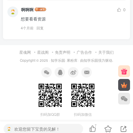
啊啊啊
0
想要看看资源
4个月前
回复
星魂网
星战阁
免责声明
广告合作
关于我们
Copyright © 2025 ·
知学乐园
·
果粉库
· 由
知学乐园
强力驱动.
扫码加QQ群
扫码加微信
7
欢迎您留下宝贵的见解！