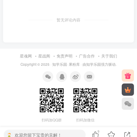
暂无评论内容
星魂网
星战阁
免责声明
广告合作
关于我们
Copyright © 2025 ·
知学乐园
·
果粉库
· 由
知学乐园
强力驱动.
扫码加QQ群
扫码加微信
9
欢迎您留下宝贵的见解！