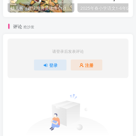
钱儿爸《超级隋唐英雄传 (1-10季) +超级隋唐英雄后传 (1-4季）
2025年春小学
评论
抢沙发
请登录后发表评论
登录
注册