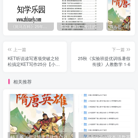
《斑马百科》25年最新30科全套高清视频
李笑来新书：专注的真相 [PDF]
上一篇
下一篇
KET听说读写逐项突破之轻
25秋《实验班提优训练暑假
松搞定KET写作25分【小学~
衔接》人教数学 1-6
视频+PDF】
相关推荐
钱儿爸《超级隋唐英雄传 (1-10季) +超级隋唐英雄后传 (1-4季）