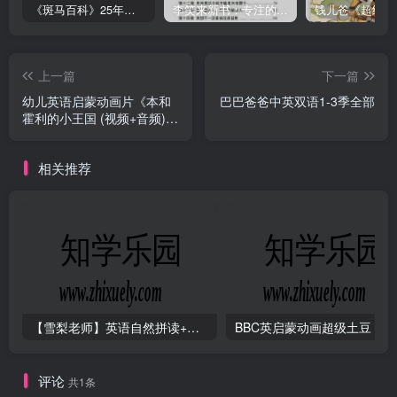
《斑马百科》25年最新30科全套高清视频
李笑来新书：专注的真相 [PDF]
上一篇
下一篇
幼儿英语启蒙动画片《本和
巴巴爸爸中英双语1-3季全部
霍利的小王国 (视频+音频)
》
相关推荐
【雪梨老师】英语自然拼读+音标+发音规则（精品课三合一）
B
评论
共1条