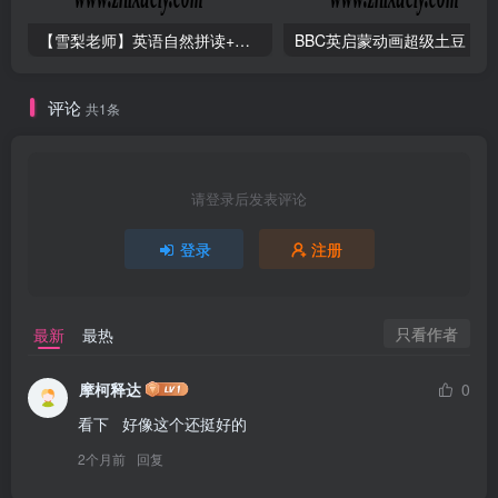
【雪梨老师】英语自然拼读+音标+发音规则（精品课三合一）
B
评论
共1条
请登录后发表评论
登录
注册
只看作者
最新
最热
摩柯释达
0
看下   好像这个还挺好的
2个月前
回复