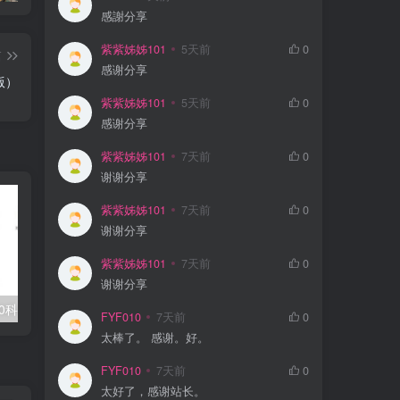
感謝分享
紫紫姊姊101
5天前
0
篇
感谢分享
版）
紫紫姊姊101
5天前
0
感谢分享
紫紫姊姊101
7天前
0
谢谢分享
紫紫姊姊101
7天前
0
谢谢分享
紫紫姊姊101
7天前
0
谢谢分享
0科全套高清视频
学丞《晓艳英语：小学英语课 (告别死记硬背) 》
FYF010
7天前
0
太棒了。 感谢。好。
FYF010
7天前
0
太好了，感谢站长。