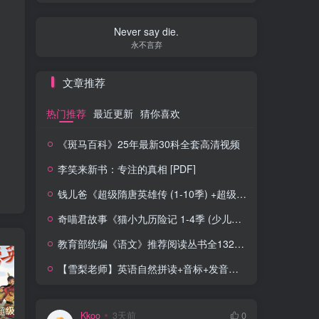
Never say die.
永不言弃
文章推荐
热门推荐
最近更新
猜你喜欢
《斑马百科》25年最新30科全套高清视频
李笑来新书：专注的真相 [PDF]
钱儿爸《超级隋唐英雄传 (1-10季) +超级隋唐英雄后传 (1-4季）
奇喵君故事《猫小九历险记 1-4季 (少儿大型奇幻冒险之旅)
教育部统编《语文》推荐阅读丛书全132种143册
【雪梨老师】英语自然拼读+音标+发音规则（精品课三合一）
钱儿爸《超级隋唐英雄传 (1-10季) +超级隋唐英雄后传 (1-4季）
奇喵君故事《猫小九历险记 1-4季 (少儿大型奇幻冒险之旅)
教育部统编《语文》推荐阅读丛书全132种143册
Kkoo
3天前
0