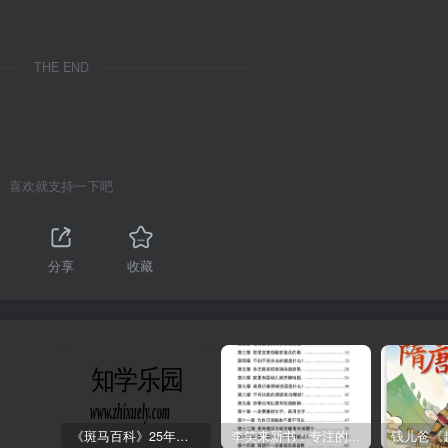
THE END
喜欢就支持一下吧
分享
收藏
《斑马百科》25年最新30科全套高清视频
李笑来新书：专注的真相 [PDF]