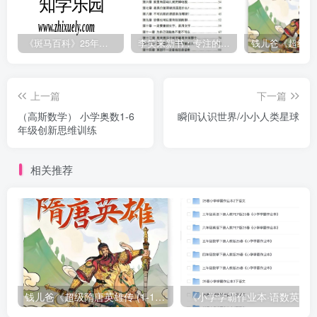
《斑马百科》25年最新30科全套高清视频
李笑来新书：专注的真相 [PDF]
上一篇
下一篇
（高斯数学） 小学奥数1-6
瞬间认识世界/小小人类星球
年级创新思维训练
相关推荐
钱儿爸《超级隋唐英雄传 (1-10季) +超级隋唐英雄后传 (1-4季）