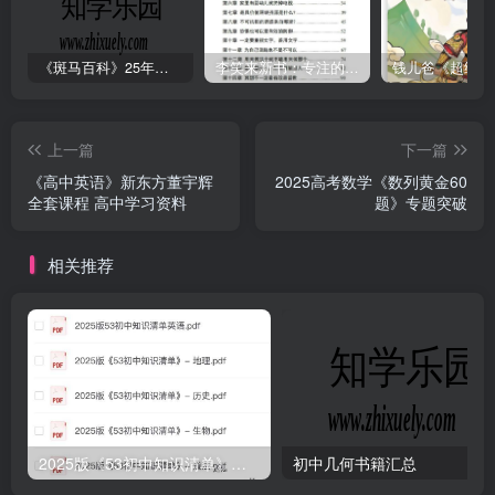
《斑马百科》25年最新30科全套高清视频
李笑来新书：专注的真相 [PDF]
上一篇
下一篇
《高中英语》新东方董宇辉
2025高考数学《数列黄金60
全套课程 高中学习资料
题》专题突破
相关推荐
2025版《53初中知识清单》英语+政史地生（小四门）
初中几何书籍汇总