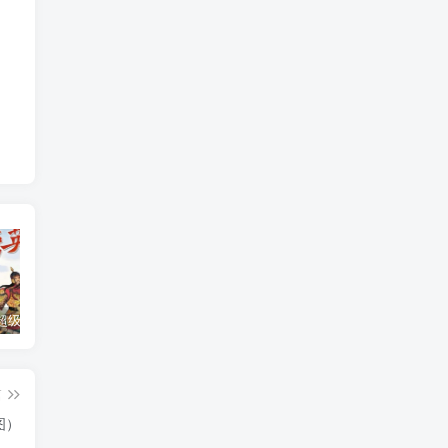
钱儿爸《超级隋唐英雄传 (1-10季) +超级隋唐英雄后传 (1-4季）
奇喵君故事《猫小九历险记 1-4季 (少儿大型奇幻冒险之旅)
教育部统编《语文》推荐阅读丛书全132种143册
篇
图）