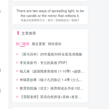
There are two ways of spreading light: to be
学
the candle or the mirror that reflects it.
传递光亮有两种方式：成为一支蜡烛或当一面镜子
文章推荐
热门推荐
最近更新
猜你喜欢
《斑马百科》25年最新30科全套高清视频
李笑来新书：专注的真相 [PDF]
有
钱儿爸《超级隋唐英雄传 (1-10季) +超级隋唐英雄后传 (1-4季）
奇喵君故事《猫小九历险记 1-4季 (少儿大型奇幻冒险之旅)
教育部统编《语文》推荐阅读丛书全132种143册
只
【雪梨老师】英语自然拼读+音标+发音规则（精品课三合一）