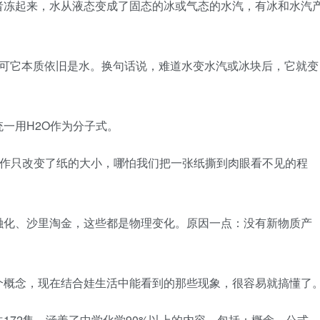
者冻起来，水从液态变成了固态的冰或气态的水汽，有冰和水汽
，可它本质依旧是水。换句话说，难道水变水汽或冰块后，它就变
一用H2O作为分子式。
动作只改变了纸的大小，哪怕我们把一张纸撕到肉眼看不见的程
融化、沙里淘金，这些都是物理变化。原因一点：没有新物质产
个概念，现在结合娃生活中能看到的那些现象，很容易就搞懂了
172集，涵盖了中学化学90%以上的内容，包括：概念、公式、