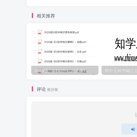
相关推荐
2025版《53初中知识清单》英语+政史地生（小四门）
初中几何书籍汇
评论
抢沙发