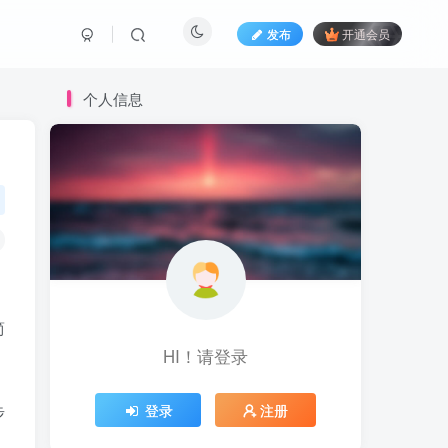
发布
开通会员
个人信息
简
HI！请登录
登录
注册
步