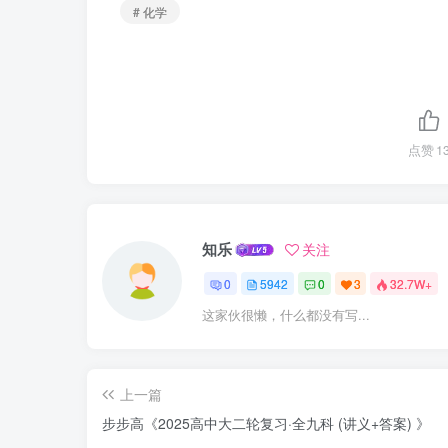
# 化学
点赞
1
知乐
关注
0
5942
0
3
32.7W+
这家伙很懒，什么都没有写...
上一篇
步步高《2025高中大二轮复习·全九科 (讲义+答案) 》