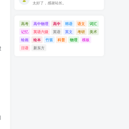
太好了，感谢站长。
高考
高中物理
高中
韩语
语文
词汇
记忆
英语六级
英语
英文
考研
美术
绘画
绘本
竹笛
科普
物理
模板
过
日语
新东方
列