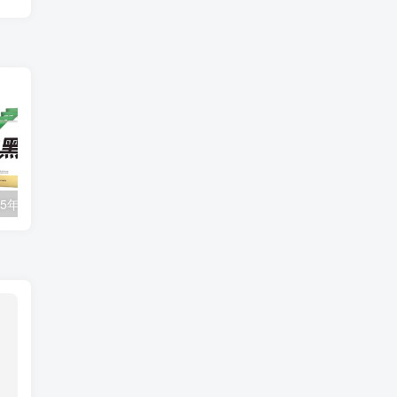
万唯中考《2025年中考黑白卷 (多版本) 》
2025年秋北师大版数学八年级上册电子教材