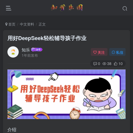
首页
中文资料
正文
用好DeepSeek轻松辅导孩子作业
知乐
关注
私信
1年前发布
0
38
10
介绍