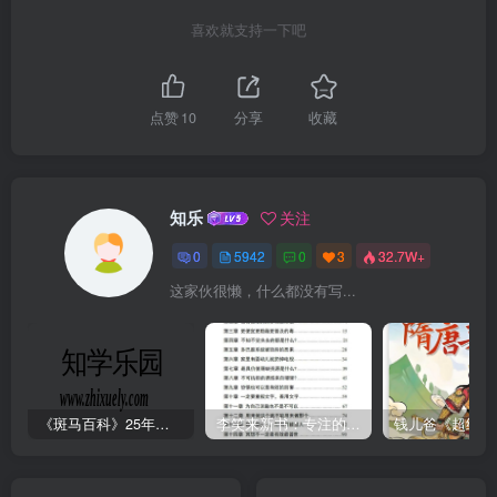
喜欢就支持一下吧
点赞
10
分享
收藏
知乐
关注
0
5942
0
3
32.7W+
这家伙很懒，什么都没有写...
《斑马百科》25年最新30科全套高清视频
李笑来新书：专注的真相 [PDF]