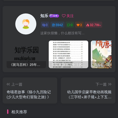
知乐
关注
0
5942
0
3
32.7W+
这家伙很懒，什么都没有写...
《斑马百科》25年最新30科全套高清视频
李笑来新书：专注的真相 [PDF]
上一篇
下一篇
奇喵君故事《猫小九历险记
幼儿国学启蒙早教动画视频
(少儿大型奇幻冒险之旅) 》
（三字经+弟子规+上下五千
年等）
相关推荐