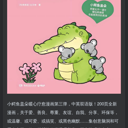
小鳄鱼盖朵暖心疗愈漫画第三弹，中英双语版！200页全新
漫画，关于爱、善良、尊重、友谊、自我、分享、环保等，
或温馨、或可爱、或搞笑、或黑色幽默……集创意脑洞和可