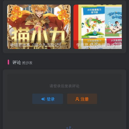
奇喵君故事《猫小九历险记 (少儿大型奇幻冒险之旅) 》
学而思 幼小衔接 数感启蒙
评论
抢沙发
请登录后发表评论
登录
注册