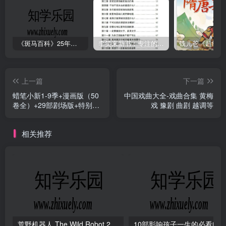
《斑马百科》25年最新30科全套高清视频
李笑来新书：专注的真相 [PDF]
上一篇
下一篇
蜡笔小新1-9季+漫画版（50
中国戏曲大全-戏曲合集 黄梅
卷全）+29部剧场版+特别版
戏 豫剧 曲剧 越调等
全系列
相关推荐
荒野机器人 The Wild Robot 2024 1080P
10部影响孩子一生的必看电