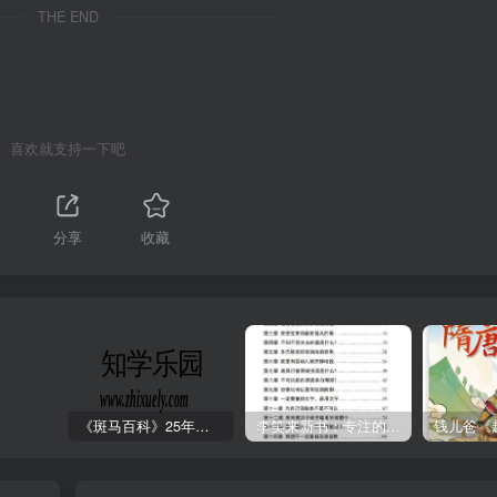
THE END
喜欢就支持一下吧
分享
收藏
《斑马百科》25年最新30科全套高清视频
李笑来新书：专注的真相 [PDF]