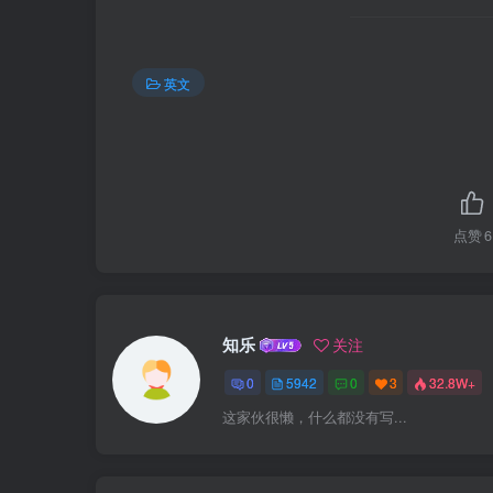
英文
点赞
6
知乐
关注
0
5942
0
3
32.8W+
这家伙很懒，什么都没有写...