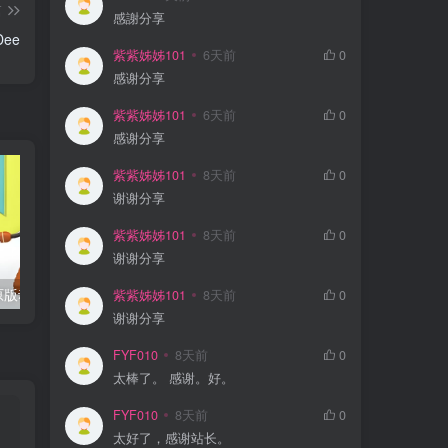
篇
感謝分享
ee
紫紫姊姊101
6天前
0
感谢分享
紫紫姊姊101
6天前
0
感谢分享
紫紫姊姊101
8天前
0
谢谢分享
紫紫姊姊101
8天前
0
谢谢分享
BBC儿童英文原版动画《Spot Bots 三个机器人》
BBC出品英语启蒙亲子动画《布鲁伊 Bluey (1-3季音视频+迷你剧+台词本) 》
怎样打开自
紫紫姊姊101
8天前
0
谢谢分享
FYF010
8天前
0
太棒了。 感谢。好。
FYF010
8天前
0
太好了，感谢站长。