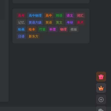
高考
高中物理
高中
韩语
语文
词汇
记忆
英语六级
英语
英文
考研
美术
绘画
绘本
竹笛
科普
物理
模板
日语
新东方