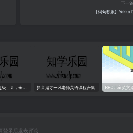
下一
【词句积累】Yakka D
BBC英启蒙动画超级土豆，全1-3季共78集+儿歌9集
抖音鬼才一凡老师英语课程合集
请登录后发表评论