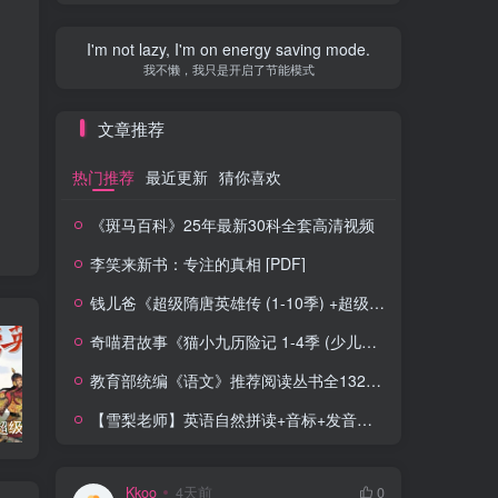
I'm not lazy, I'm on energy saving mode.
我不懒，我只是开启了节能模式
文章推荐
热门推荐
最近更新
猜你喜欢
《斑马百科》25年最新30科全套高清视频
李笑来新书：专注的真相 [PDF]
钱儿爸《超级隋唐英雄传 (1-10季) +超级隋唐英雄后传 (1-4季）
奇喵君故事《猫小九历险记 1-4季 (少儿大型奇幻冒险之旅)
教育部统编《语文》推荐阅读丛书全132种143册
【雪梨老师】英语自然拼读+音标+发音规则（精品课三合一）
钱儿爸《超级隋唐英雄传 (1-10季) +超级隋唐英雄后传 (1-4季）
奇喵君故事《猫小九历险记 1-4季 (少儿大型奇幻冒险之旅)
教育部统编《语文》推荐阅读丛书全132种143册
Kkoo
4天前
0