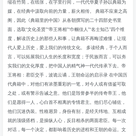
缩在竹简，在纸张，在字里行间，一代代华夏子孙以典籍为
媒，在经典中汲取向前的力量，薪火相传。 典籍不应束之高
阁，因此《典籍里的中国》从各朝撰写的二十四部史书里
面，选取“文化圣贤”“帝王将相”“巾帼佳人”“名士知己”四个维
度，解读历史上的那些人和事，让典籍不再晦涩难懂，让现
代人爱上历史，爱上我们的传统文化。 多读经典，于个人而
言，可以拓展我们人生的长度和宽度；于民族而言，可以夯
实我们的文化厚度，把中国人的精气神一代代传承下去。帝
王将相：君臣交手，波诡云谲，王朝命运的启示录 在中国历
代典籍中，对他们有浓墨重彩的一笔，对今人或有借鉴可取
之处，或有警示告诫之意。他们是毁誉参半的传奇帝王，他
们是愿得一人，心白首不相离的专情君主。他们尽心辅佐，
他们沉迷伪装。性格迥异，身份有别，是经天纬地、互相成
就的顶级搭档，是操纵人心，反目相杀的两面君臣。每一次
对话，每一个决定，都影响着历史的进程和王朝的命运。文