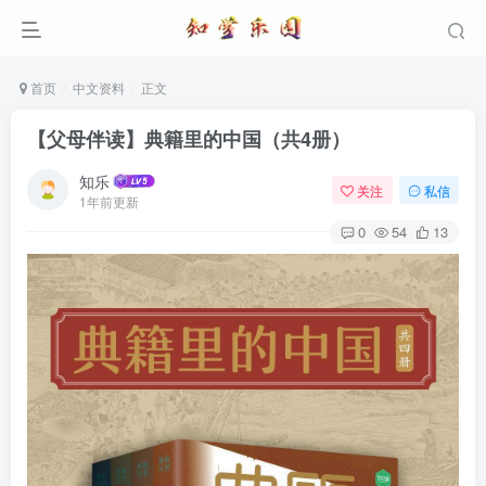
首页
中文资料
正文
【父母伴读】典籍里的中国（共4册）
知乐
关注
私信
1年前更新
0
54
13