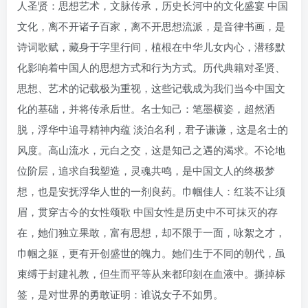
人圣贤：思想艺术，文脉传承，历史长河中的文化盛宴 中国
文化，离不开诸子百家，离不开思想流派，是音律书画，是
诗词歌赋，藏身于字里行间，植根在中华儿女内心，潜移默
化影响着中国人的思想方式和行为方式。历代典籍对圣贤、
思想、艺术的记载极为重视，这些记载成为我们当今中国文
化的基础，并将传承后世。名士知己：笔墨横姿，超然洒
脱，浮华中追寻精神内蕴 淡泊名利，君子谦谦，这是名士的
风度。高山流水，元白之交，这是知己之遇的渴求。不论地
位阶层，追求自我塑造，灵魂共鸣，是中国文人的终极梦
想，也是安抚浮华人世的一剂良药。巾帼佳人：红装不让须
眉，贯穿古今的女性颂歌 中国女性是历史中不可抹灭的存
在，她们独立果敢，富有思想，却不限于一面，咏絮之才，
巾帼之躯，更有开创盛世的魄力。她们生于不同的朝代，虽
束缚于封建礼教，但生而平等从来都印刻在血液中。撕掉标
签，是对世界的勇敢证明：谁说女子不如男。