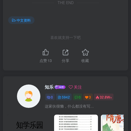
THE END
中文资料
喜欢就支持一下吧
点赞
13
分享
收藏
知乐
关注
0
5942
0
3
32.8W+
这家伙很懒，什么都没有写...