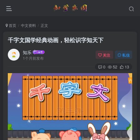
首页
中文资料
正文
千字文国学经典动画，轻松识字知天下
知乐
关注
私信
1个月前发布
0
52
13