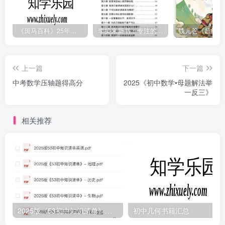
《斑马百科》25年最新30科全套高清视频
李笑来新书：专注的真相 [PDF]
上一篇
下一篇
中考数学压轴题得高分
2025《初中数学•母题解法举
一反三》
相关推荐
2025版《53初中知识清单》英语+政史地生（小四门）
初中几何书籍汇总