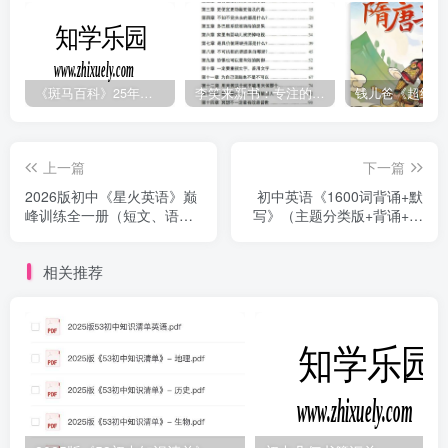
《斑马百科》25年最新30科全套高清视频
李笑来新书：专注的真相 [PDF]
上一篇
下一篇
2026版初中《星火英语》巅
初中英语《1600词背诵+默
峰训练全一册（短文、语法
写》（主题分类版+背诵+检
填空）（英语）
测版）
相关推荐